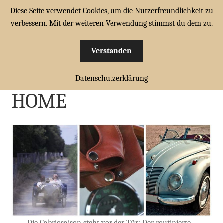
Diese Seite verwendet Cookies, um die Nutzerfreundlichkeit zu
Zur
Zum
verbessern. Mit der weiteren Verwendung stimmst du dem zu.
Menü
Navigation
Inhalt
springen
springen
Verstanden
HOME
Unterm
Datenschutzerklärung
CABRIOMÜTZEN
öffnen
HOME
CABRIOTÜCHER
Unterm
FAHRERHANDSCHUHE
öffnen
FAHRERBRILLEN
ZUBEHÖR
WARENKORB
Die Cabriosaison steht vor der Tür: Der routinierte