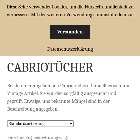
Diese Seite verwendet Cookies, um die Nutzerfreundlichkeit zu
Zur
Zum
verbessern. Mit der weiteren Verwendung stimmst du dem zu.
Menü
Navigation
Inhalt
springen
springen
Verstanden
HOME
Start
CABRIOTÜCHER
Unterm
Datenschutzerklärung
CABRIOMÜTZEN
öffnen
CABRIOTÜCHER
CABRIOTÜCHER
Unterm
FAHRERHANDSCHUHE
Bei den hier angebotenen Cabriotüchern handelt es sich um
öffnen
Vintage Artikel. Sie wurden sorgfältig ausgesucht und
FAHRERBRILLEN
geprüft. Etwaige, uns bekannte Mängel sind in der
Beschreibung angegeben.
ZUBEHÖR
WARENKORB
Einzelnes Ergebnis wird angezeigt