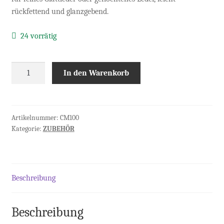
rückfettend und glanzgebend.
24 vorrätig
Tapir
In den Warenkorb
Lederpflege
für
feines
Leder
Artikelnummer:
CM100
Kategorie:
ZUBEHÖR
Menge
Beschreibung
Beschreibung