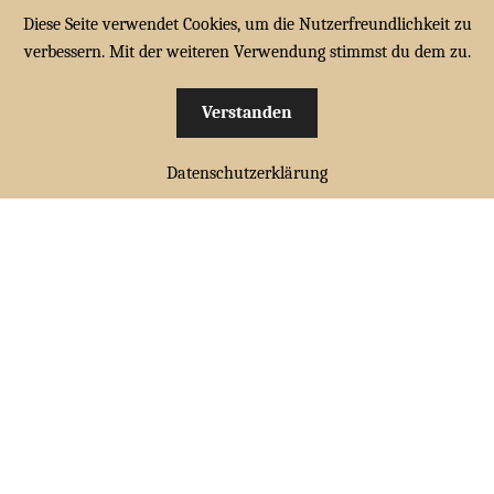
Diese Seite verwendet Cookies, um die Nutzerfreundlichkeit zu
Zur
Zum
verbessern. Mit der weiteren Verwendung stimmst du dem zu.
Menü
Navigation
Inhalt
springen
springen
Verstanden
HOME
Start
ZUBEHÖR
Tapir Lederpflege für feines Leder
Unterm
Datenschutzerklärung
CABRIOMÜTZEN
öffnen
CABRIOTÜCHER
Unterm
FAHRERHANDSCHUHE
öffnen
FAHRERBRILLEN
ZUBEHÖR
WARENKORB