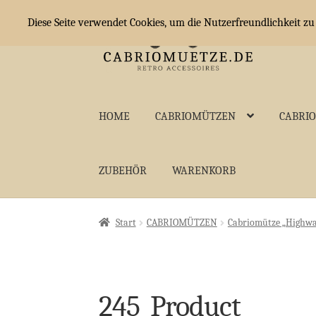
Diese Seite verwendet Cookies, um die Nutzerfreundlichkeit z
Zur
Zum
Navigation
Inhalt
springen
springen
HOME
CABRIOMÜTZEN
CABRI
ZUBEHÖR
WARENKORB
Start
CABRIOMÜTZEN
Cabriomütze „Highwa
245_Product