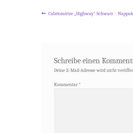
Beitragsnavigation
Vorheriger
Cabriomütze „Highway“ Schwarz – Nappal
Beitrag:
Schreibe einen Komment
Deine E-Mail-Adresse wird nicht veröffen
Kommentar
*