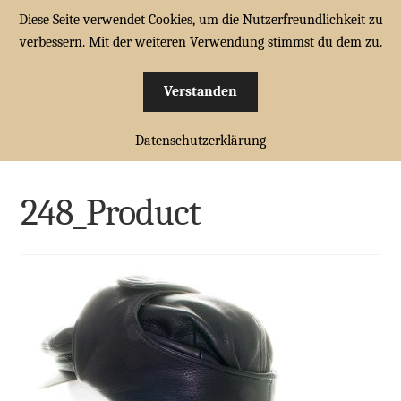
Diese Seite verwendet Cookies, um die Nutzerfreundlichkeit zu
Zur
Zum
verbessern. Mit der weiteren Verwendung stimmst du dem zu.
Menü
Navigation
Inhalt
springen
springen
Verstanden
HOME
Start
CABRIOMÜTZEN
Cabriomütze „Highway“ Schwarz –
Unterm
Datenschutzerklärung
Nappaleder
248_Product
CABRIOMÜTZEN
öffnen
CABRIOTÜCHER
248_Product
Unterm
FAHRERHANDSCHUHE
öffnen
FAHRERBRILLEN
ZUBEHÖR
WARENKORB