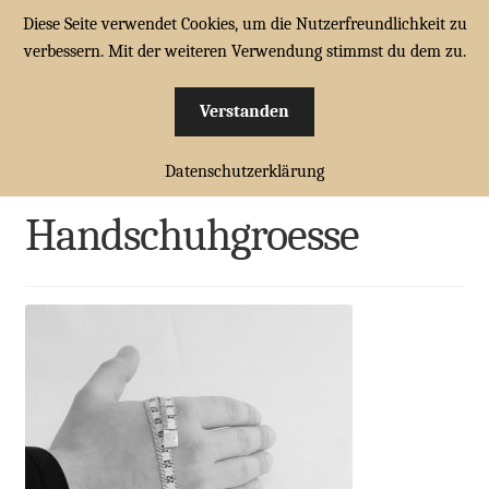
Diese Seite verwendet Cookies, um die Nutzerfreundlichkeit zu
Zur
Zum
verbessern. Mit der weiteren Verwendung stimmst du dem zu.
Menü
Navigation
Inhalt
springen
springen
Verstanden
HOME
Start
Die richtige Handschuhgröße
Handschuhgroesse
Unterm
Datenschutzerklärung
CABRIOMÜTZEN
öffnen
Handschuhgroesse
CABRIOTÜCHER
Unterm
FAHRERHANDSCHUHE
öffnen
FAHRERBRILLEN
ZUBEHÖR
WARENKORB