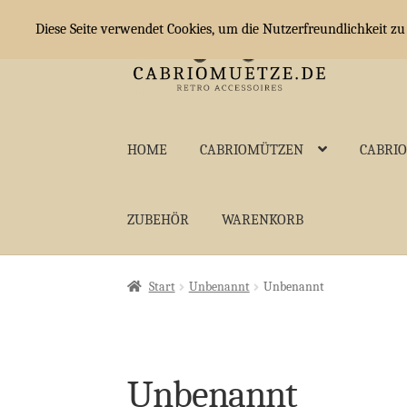
Diese Seite verwendet Cookies, um die Nutzerfreundlichkeit z
Zur
Zum
Navigation
Inhalt
springen
springen
HOME
CABRIOMÜTZEN
CABRI
ZUBEHÖR
WARENKORB
Start
Unbenannt
Unbenannt
Unbenannt